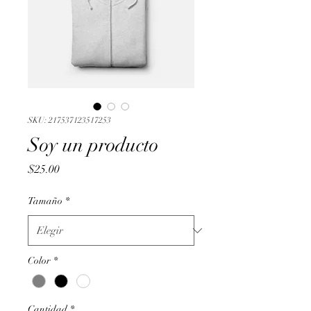
SKU: 217537123517253
Soy un producto
Precio
$25.00
Tamaño
*
Color
*
Cantidad
*