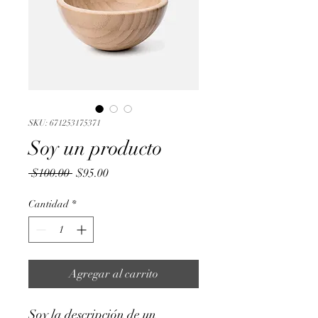
SKU: 671253175371
Soy un producto
Precio
Precio
 $100.00 
$95.00
de
oferta
Cantidad
*
Agregar al carrito
Soy la descripción de un 